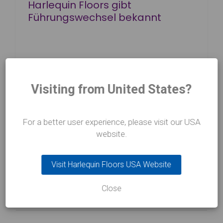
Harlequin Floors gibt
Führungswechsel bekannt
Visiting from United States?
For a better user experience, please visit our USA
Weiterlesen
über Harlequin Floors gibt Führungswechsel bekannt
website.
Visit Harlequin Floors USA Website
Close