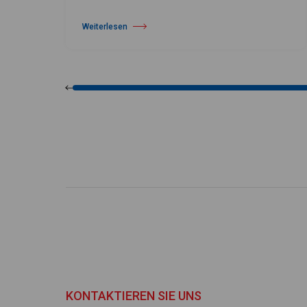
Weiterlesen
über Harlequin Floors gibt Führungswechsel bekannt
KONTAKTIEREN SIE UNS