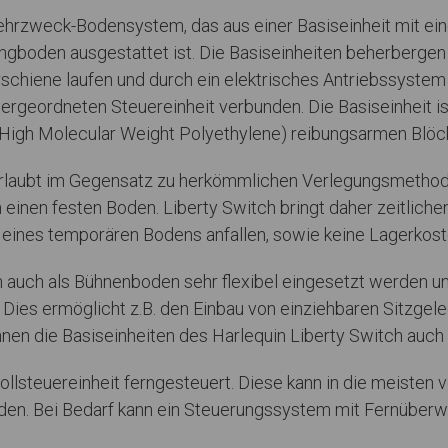
Mehrzweck-Bodensystem, das aus einer Basiseinheit mit 
ngboden ausgestattet ist. Die Basiseinheiten beherbergen
rschiene laufen und durch ein elektrisches Antriebssyste
ergeordneten Steuereinheit verbunden. Die Basiseinheit is
-High Molecular Weight Polyethylene) reibungsarmen Blöc
rlaubt im Gegensatz zu herkömmlichen Verlegungsmethode
inen festen Boden. Liberty Switch bringt daher zeitlichen u
 eines temporären Bodens anfallen, sowie keine Lagerkost
ch als Bühnenboden sehr flexibel eingesetzt werden un
 Dies ermöglicht z.B. den Einbau von einziehbaren Sitzge
nnen die Basiseinheiten des Harlequin Liberty Switch auch
rollsteuereinheit ferngesteuert. Diese kann in die meiste
. Bei Bedarf kann ein Steuerungssystem mit Fernüberwac