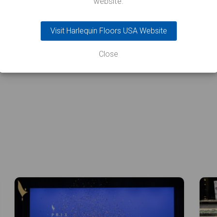
website.
Visit Harlequin Floors USA Website
Close