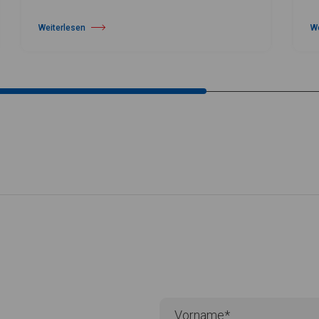
Weiterlesen
W
über Gewinner des Prix de Lausanne bekannt gegeben
üb