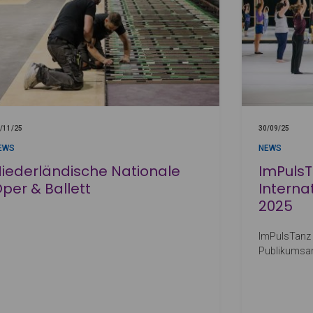
/11/25
30/09/25
EWS
NEWS
iederländische Nationale
ImPulsT
per & Ballett
Interna
2025
ImPulsTanz 
Publikumsan