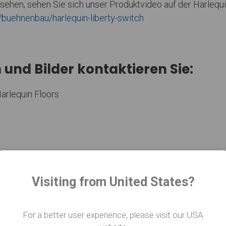
ehen, sehen Sie sich unser Produktvideo auf der Harlequi
/buehnenbau/harlequin-liberty-switch
 und Bilder kontaktieren Sie:
arlequin Floors
Visiting from United States?
ter Artikel
For a better user experience, please visit our USA