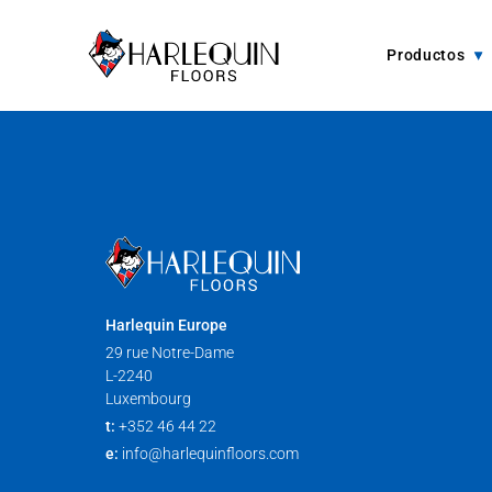
Saltar al contenido
Productos
Harlequin Europe
29 rue Notre-Dame
L-2240
Luxembourg
t:
+352 46 44 22
e:
info@harlequinfloors.com