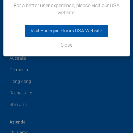
For a better user experience, please visit our USA
website.
Visit Harlequin Floors USA Website
Close
Uffici globali
Australia
Germania
Hong Kong
Regno Unito
Stati Uniti
Azienda
Chi siamo