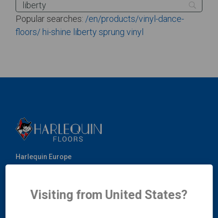
Popular searches:
/en/products/vinyl-dance-
floors/
hi-shine
liberty
sprung
vinyl
Harlequin Europe
29 rue Notre-Dame
L-2240
Luxembourg
Visiting from United States?
T:
+352 46 44 22
e:
info@harlequinfloors.com