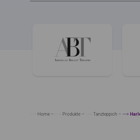
Home
–
Produkte
–
Tanzteppich
–
Harl