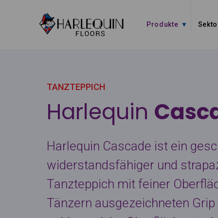
Zum Inhalt springen
Produkte
Sekto
TANZTEPPICH
Harlequin
Casc
Harlequin Cascade ist ein gesc
widerstandsfähiger und strapaz
Tanzteppich mit feiner Oberflä
Tänzern ausgezeichneten Grip b