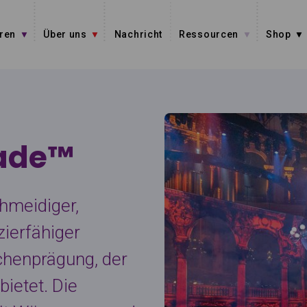
ren
Über uns
Nachricht
Ressourcen
Shop
ade™
hmeidiger,
ierfähiger
chenprägung, der
ietet. Die