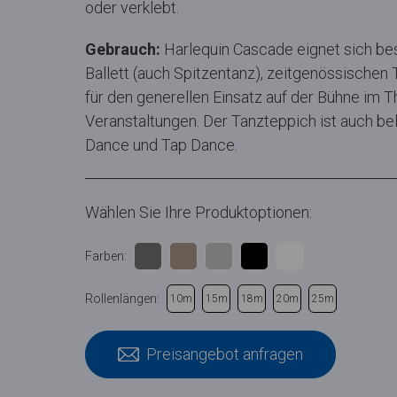
oder verklebt.
Gebrauch:
Harlequin Cascade eignet sich bes
Ballett (auch Spitzentanz), zeitgenössischen
für den generellen Einsatz auf der Bühne im Th
Veranstaltungen. Der Tanzteppich ist auch bel
Dance und Tap Dance.
Wählen Sie Ihre Produktoptionen:
Farben:
Rollenlängen:
10m
15m
18m
20m
25m
Preisangebot anfragen