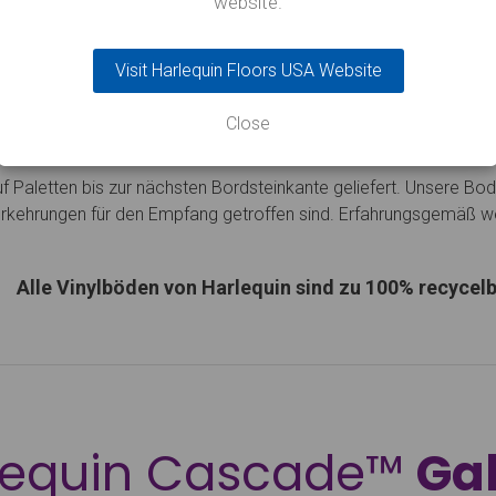
website.
e bei Installation durch Harlequin.
Zertifkate
Environmental 
 bei Installation durch den Kunden
Visit Harlequin Floors USA Website
equin Activity Schwingboden 22dB)
er mobile Fixierung mit Klebeband
Close
Paletten bis zur nächsten Bordsteinkante geliefert. Unsere Bod
Vorkehrungen für den Empfang getroffen sind. Erfahrungsgemäß w
Alle Vinylböden von Harlequin sind zu 100% recycelb
lequin Cascade™
Gal