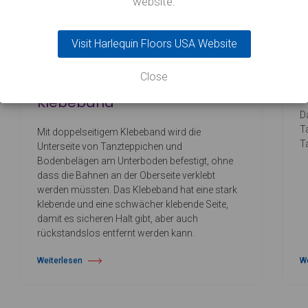
website.
Visit Harlequin Floors USA Website
Close
Doppelseitiges Boden-
Klebeband
D
T
Mit doppelseitigem Klebeband wird die
T
Unterseite von Tanzteppichen und
Bodenbelägen am Unterboden befestigt, ohne
dass die Bahnen an der Oberseite verklebt
werden müssten. Das Klebeband hat eine stark
klebende und eine schwächer klebende Seite,
damit es sicheren Halt gibt, aber auch
rückstandslos entfernt werden kann.
Weiterlesen
W
über Doppelseitiges Boden-Klebeband
üb