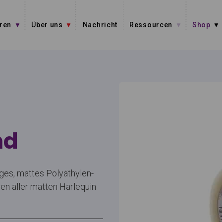
ren
Über uns
Nachricht
Ressourcen
Shop
nd
iges, mattes Polyäthylen-
n aller matten Harlequin