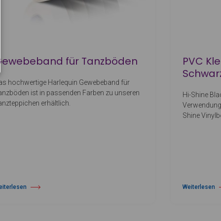
Gewebeband für Tanzböden
PVC Kl
Schwar
as hochwertige Harlequin Gewebeband für
anzböden ist in passenden Farben zu unseren
Hi-Shine Bla
anzteppichen erhältlich.
Verwendung 
Shine Vinyl
eiterlesen
Weiterlesen
er Gewebeband für Tanzböden
über PVC Kle