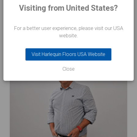
Visiting from United States?
NEUIGKEITEN
im
Fokus
For a better user experience, please visit our USA
website.
Visit Harlequin Floors USA Website
Close