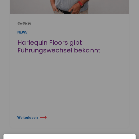
05/08/26
NEWS
Harlequin Floors gibt
Führungswechsel bekannt
Weiterlesen
über Harlequin Floors gibt Führungswechsel bekannt