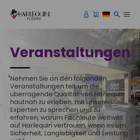
Zum Inhalt springen
Veranstaltungen
Nehmen Sie an den folgenden
Veranstaltungen teil, um die
überragende Qualität von Harlequin
hautnah zu erleben, mit unseren
Experten zu sprechen und zu
erfahren, warum Fachleute weltweit
auf Harlequin vertrauen, wenn es um
Sicherheit, Langlebigkeit und Leistung