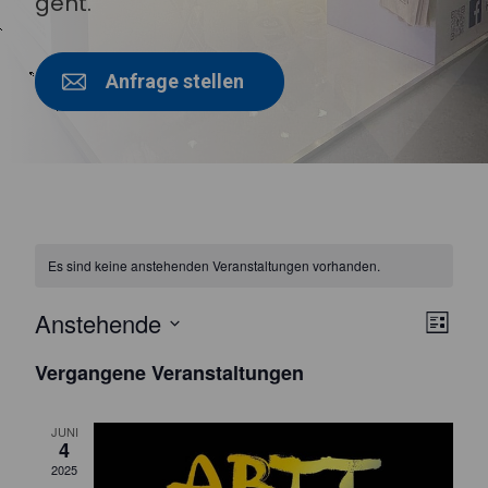
geht.
Anfrage stellen
Es sind keine anstehenden Veranstaltungen vorhanden.
Ans
Ver
Anstehende
Liste
Ans
Navi
Datum
Vergangene Veranstaltungen
wählen.
Nav
JUNI
4
2025