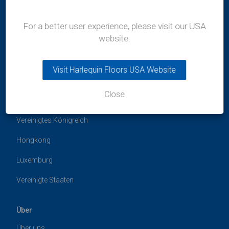
For a better user experience, please visit our USA
website.
Visit Harlequin Floors USA Website
Standorte
Close
Australien
Vereinigtes Königreich
Hongkong
Luxemburg
Vereinigte Staaten
Über
Über uns