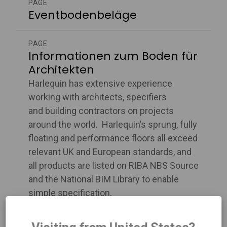
PAGE
Eventbodenbeläge
PAGE
Informationen zum Boden für
Architekten
Harlequin has extensive experience
working with architects, specifiers
and building contractors on projects
around the world. Harlequin’s sprung, fully
floating and performance floors all exceed
relevant UK and European standards, and
all products are listed on RIBA NBS Source
and the National BIM Library to enable
simple specification.
PAGE