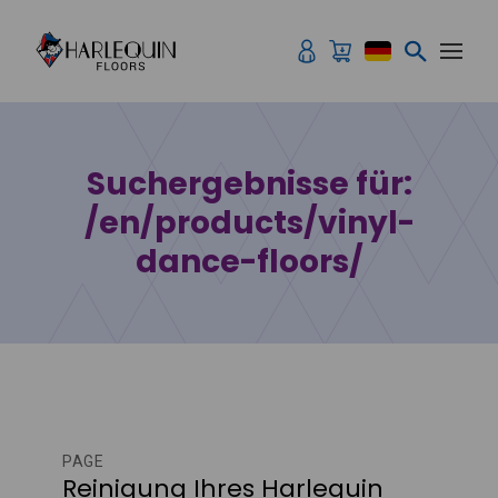
Zum Inhalt springen
Suchergebnisse für:
/en/products/vinyl-
dance-floors/
PAGE
Reinigung Ihres Harlequin